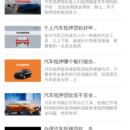
汽车抵押贷款是人们急用钱是常常用到的
手段 ，适合短期资金周转。那么，车子
抵押贷款能贷多少...
个人汽车抵押贷款好申...
如今汽车已经成为人们一种新的代步工
具，让上下班、旅游出行等更加便捷。更
重要的一点是在急用...
汽车抵押哪个银行能办...
汽车抵押是快速获取贷款的便捷方式，只
要有符合条件的汽车就能办理。但是因为
汽车贬值太快，之...
汽车抵押贷款安不安全...
汽车作为我们日常出行工具，给我们节省
时间的同时急用钱时还能拿来抵押缓解资
金问题。然而有些...
办理汽车抵押贷款，先...